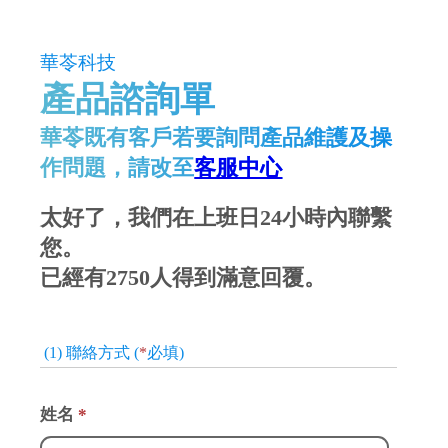
華苓科技
產品諮詢單
華苓既有客戶若要詢問產品維護及操
作問題，請改至
客服中心
太好了，我們在上班日24小時內聯繫
您。
已經有2750人得到滿意回覆。
(1) 聯絡方式 (
*
必填)
姓名
*