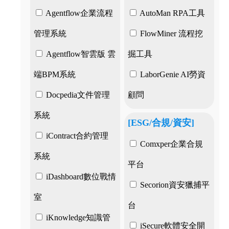
Agentflow企業流程
AutoMan RPA工具
管理系統
FlowMiner 流程挖
Agentflow智雲版 雲
掘工具
端BPM系統
LaborGenie AI勞資
Docpedia文件管理
顧問
系統
[ESG/合規/資安]
iContract合約管理
Comxper企業合規
系統
平台
iDashboard數位戰情
Secorion資安獵捕平
室
台
iKnowledge知識管
iSecure軟體安全開