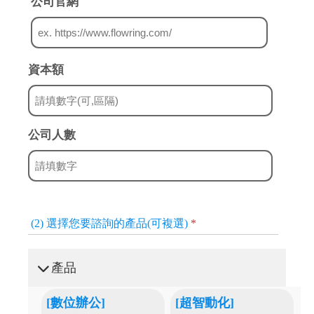
公司官網
資本額
公司人數
(2) 選擇您要諮詢的產品(可複選)
*
產品
[數位辦公]
[超智動化]